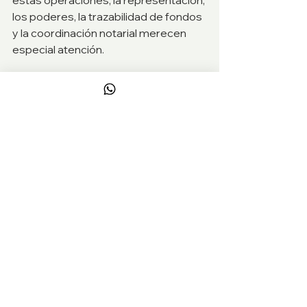
estas operaciones, la representación, 
los poderes, la trazabilidad de fondos 
y la coordinación notarial merecen 
especial atención.
Cómo abordar una 
inversión con mayor 
seguridad jurídica
El mejor enfoque combina revisión 
documental, análisis comercial y 
acompañamiento técnico. No basta 
con que el inmueble guste o con que 
el precio cierre. La decisión debe 
apoyarse en una verificación 
ordenada del activo, del vendedor y 
del destino de la inversión.
Primero se estudia el inmueble tal y 
como existe jurídicamente, no tal y 