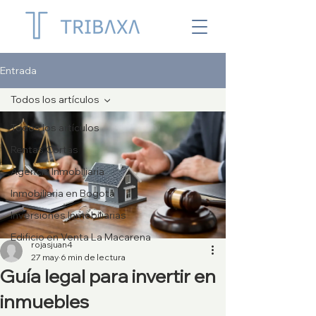
Entrada
Todos los artículos
Todos los artículos
Rentas Cortas
Agencia Inmobiliaria
Inmobiliaria en Bogotá
Inversiones Inmobiliarias
Edificio en Venta La Macarena
rojasjuan4
27 may
6 min de lectura
Guía legal para invertir en
inmuebles