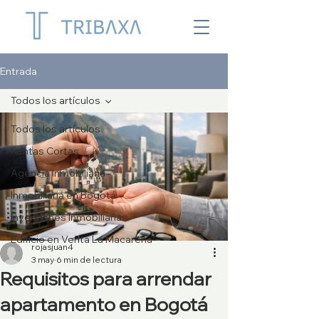
Entrada
Todos los artículos
Todos los artículos
Rentas Cortas
Agencia Inmobiliaria
Inmobiliaria en Bogotá
Inversiones Inmobiliarias
Edificio en Venta La Macarena
rojasjuan4
3 may
6 min de lectura
Requisitos para arrendar
apartamento en Bogotá