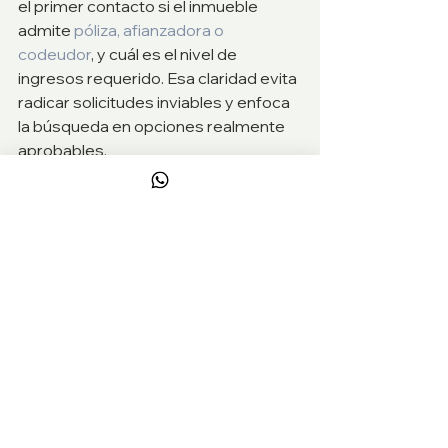
el primer contacto si el inmueble 
admite 
póliza, afianzadora o 
codeudor
, y cuál es el nivel de 
ingresos requerido. Esa claridad evita 
radicar solicitudes inviables y enfoca 
la búsqueda en opciones realmente 
aprobables.
El contrato importa 
tanto como los 
documentos
Cumplir los requisitos es solo una 
parte del proceso. La otra es 
entender bien el contrato de 
arrendamiento. Ahí se definen 
duración, incrementos, causales de 
terminación, responsabilidades 
sobre servicios, administración, 