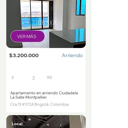
VER MÁS
$3.200.000
Arriendo
3
90
2
Apartamento en arriendo Ciudadela
La Salle Montpellier
Cra.13 #172A Bogotá, Colombia
Local