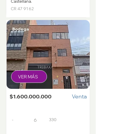
Castellana.
CR 47 91 62
Bodega
VER MÁS
$1.600.000.000
Venta
-
330
6