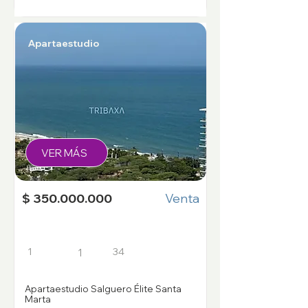
Apartaestudio
VER MÁS
$ 350.000.000
Venta
1
34
1
Apartaestudio Salguero Élite Santa
Marta