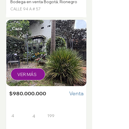
Bodega en venta Bogotá, Rionegro
CALLE 94 A # 57
Casa
VER MÁS
$980.000.000
Venta
4
199
4