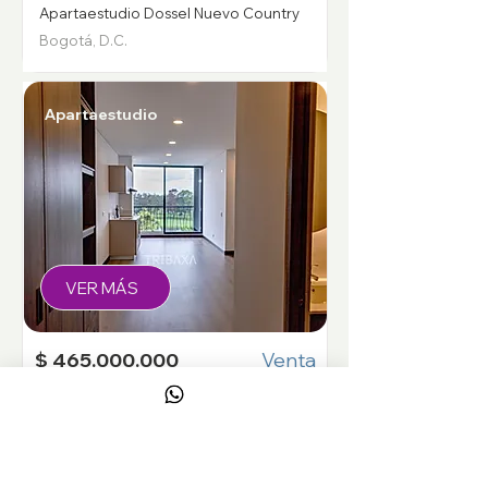
Apartaestudio Dossel Nuevo Country
Bogotá, D.C.
Apartaestudio
VER MÁS
$ 465.000.000
Venta
1
32.07
1