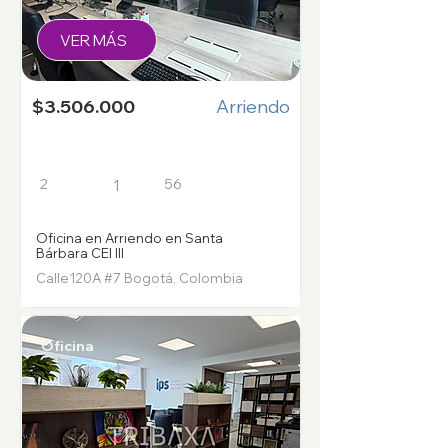
VER MÁS
$3.506.000
Arriendo
2
56
1
Oficina en Arriendo en Santa
Bárbara CEI III
Calle120A #7 Bogotá, Colombia
Oficina