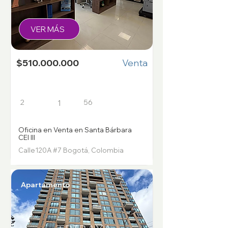
VER MÁS
$510.000.000
Venta
2
56
1
Oficina en Venta en Santa Bárbara
CEI III
Calle120A #7 Bogotá, Colombia
Apartamento