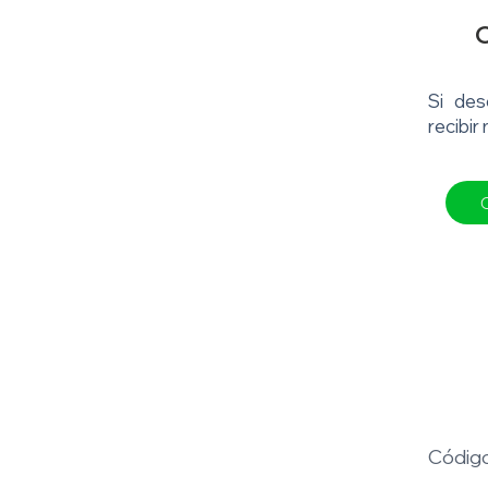
C
Si des
recibir
Código