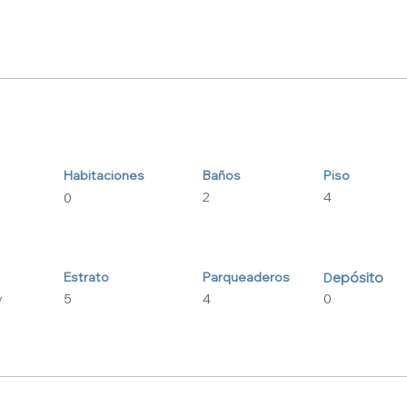
Habitaciones
Baños
Piso
2
4
0
Estrato
Parqueaderos
epósito
D
y
5
4
0