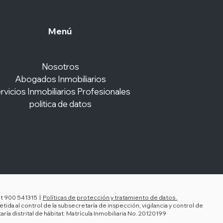
Menú
Nosotros
Abogados Inmobiliarios
rvicios Inmobiliarios Profesionales
politica de datos
it 900 541315 |
Políticas de protección y tratamiento de datos .
da al control de la subsecretaría de inspección, vigilancia y control de
aría distrital de hábitat. Matrícula Inmobiliaria No. 20120199